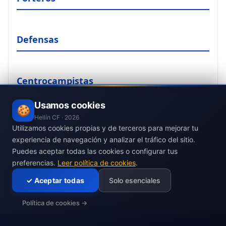
Defensas
Centrocampistas
Usamos cookies
🍪
Hellín CF ·
2026
Delanteros
Utilizamos cookies propias y de terceros para mejorar tu
experiencia de navegación y analizar el tráfico del sitio.
Puedes aceptar todas las cookies o configurar tus
preferencias.
Leer política de cookies
.
✓
Aceptar todas
Solo esenciales
Política de cookies
→