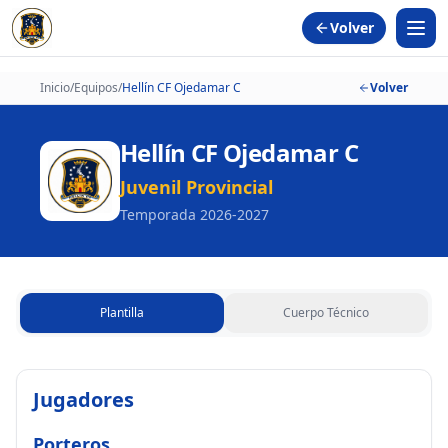
Volver
Inicio
/
Equipos
/
Hellín CF Ojedamar C
Volver
Hellín CF Ojedamar C
Juvenil Provincial
Temporada
2026-2027
Plantilla
Cuerpo Técnico
Jugadores
Porteros