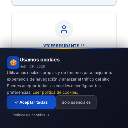
VICEPRESIDENTE 1º
Fco. Javier Moreno López
Usamos cookies
🍪
Hellín CF ·
2026
Utilizamos cookies propias y de terceros para mejorar tu
experiencia de navegación y analizar el tráfico del sitio.
Puedes aceptar todas las cookies o configurar tus
preferencias.
Leer política de cookies
.
✓
Aceptar todas
Solo esenciales
VICEPRESIDENTE 2º
Antonio Catalán Castillo
Política de cookies
→